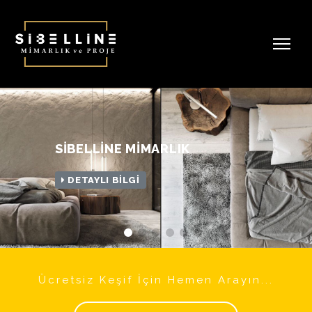
SİBELLİNE MİMARLIK
DETAYLI BİLGİ
Ücretsiz Keşif İçin Hemen Arayın...