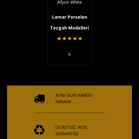
Afyon White
Lamar Porselen
Tezgah Modelleri̇
★
★
★
★
★
₺
AYNI GÜN KARGO
İMKANI
ÜCRETSİZ İADE
GARANTİSİ