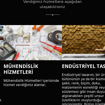
Verdiğimiz hizmetlere aşağıdan
ulaşabilirsiniz
MÜHENDİSLİK
ENDÜSTRİYEL TA
HİZMETLERİ
i
Endüstriyel tasarım, bir ü
bütününün ya da bir kısmın
Mühendislik Hizmetleri içerisinde
şekil, renk, biçim, doku,
hizmet verdiğimiz alanlar;
malzemenin esnekliği vey
süslemesi gibi insan duyul
algılanabilen çeşitli unsur
k
özelliklerin oluşturduğu
görünümdür. Bütün özellik