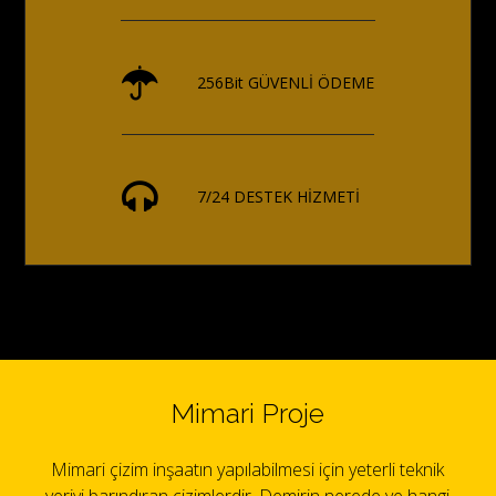
256Bit GÜVENLİ ÖDEME
7/24 DESTEK HİZMETİ
Mimari Proje
Mimari çizim inşaatın yapılabilmesi için yeterli teknik
veriyi barındıran çizimlerdir. Demirin nerede ve hangi