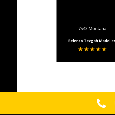
7543 Montana
Belenco Tezgah Modelleri
★
★
★
★
★