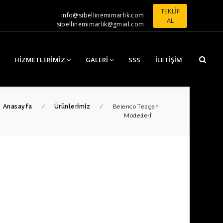
TEKLİF
info@sibellinemimarlik.com
AL
sibellinemimarlik@gmail.com
HIZMETLERIMIZ
GALERI
SSS
İLETIŞIM
Anasayfa
/
Ürünleri̇mi̇z
/
Belenco Tezgah
Modelleri̇̇