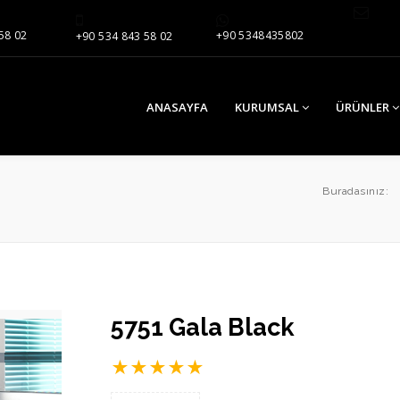
58 02
+90 5348435802
+90 534 843 58 02
ANASAYFA
KURUMSAL
ÜRÜNLER
Buradasınız:
5751 Gala Black
★
★
★
★
★