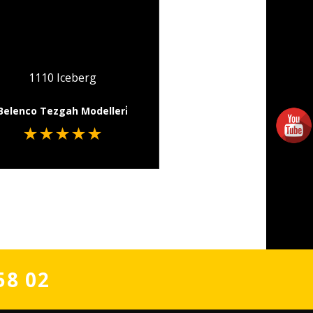
1110 Iceberg
Belenco Tezgah Modelleri̇
★
★
★
★
★
58 02