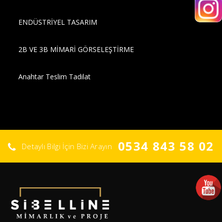
ENDÜSTRİYEL TASARIM
2B VE 3B MİMARİ GÖRSELEŞTİRME
Anahtar Teslim Tadilat
0534 843 58 02
Detaylı Bilgi İçin Bizi Arayın