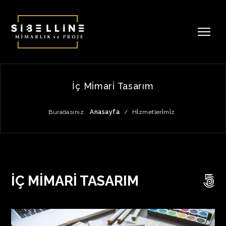
İç Mi̇mari̇ Tasarım
Buradasınız:
Anasayfa
/
Hi̇zmetleri̇mi̇z
İÇ MİMARİ TASARIM