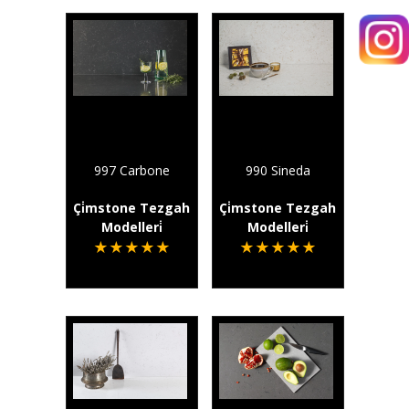
997 Carbone
990 Sineda
Çi̇mstone Tezgah
Çi̇mstone Tezgah
Modelleri̇
Modelleri̇
★
★
★
★
★
★
★
★
★
★