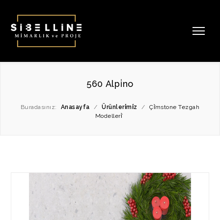
560 Alpi̇no
Buradasınız:
Anasayfa
/
Ürünleri̇mi̇z
/
Çi̇̇mstone Tezgah
Modelleri̇̇