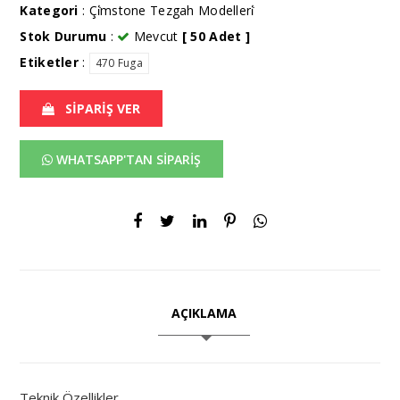
Kategori
:
Çi̇̇mstone Tezgah Modelleri̇̇
Stok Durumu
:
Mevcut
[ 50 Adet ]
Etiketler
:
470 Fuga
SİPARİŞ VER
WHATSAPP'TAN SİPARİŞ
AÇIKLAMA
Teknik Özellikler