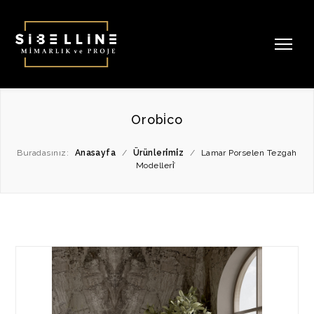
Orobi̇co
Buradasınız:
Anasayfa
/
Ürünleri̇mi̇z
/
Lamar Porselen Tezgah
Modelleri̇̇