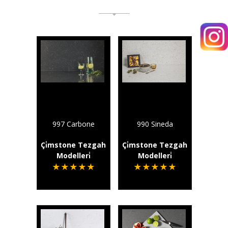
997 Carbone
990 Sineda
Çi̇mstone Tezgah
Çi̇mstone Tezgah
Modelleri̇
Modelleri̇
★
★
★
★
★
★
★
★
★
★