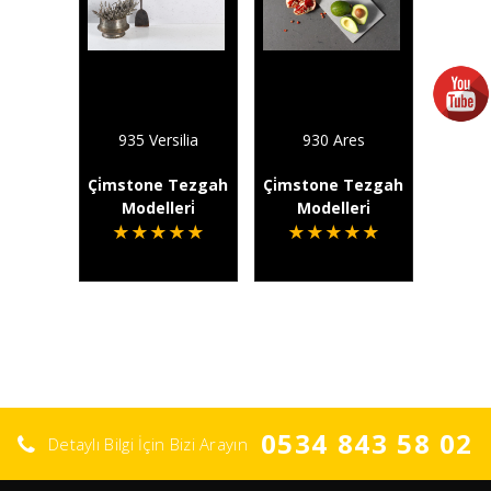
935 Versilia
930 Ares
Çi̇mstone Tezgah
Çi̇mstone Tezgah
Modelleri̇
Modelleri̇
★
★
★
★
★
★
★
★
★
★
0534 843 58 02
Detaylı Bilgi İçin Bizi Arayın