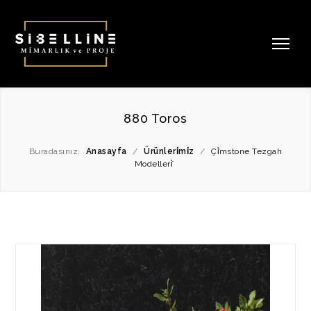
880 Toros
Buradasınız:
Anasayfa
/
Ürünleri̇mi̇z
/
Çi̇̇mstone Tezgah
Modelleri̇̇