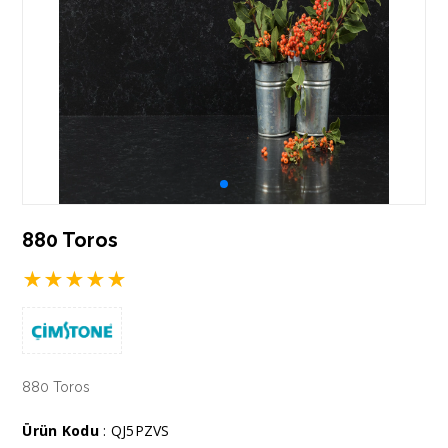
880 Toros
★
★
★
★
★
880 Toros
Ürün Kodu
: QJ5PZVS