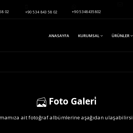
58 02
+90 5348435802
+90 534 843 58 02
ANASAYFA
KURUMSAL
ÜRÜNLER
Foto Galeri̇
rmamıza ait fotoğraf albümlerine aşağıdan ulaşabilirsi