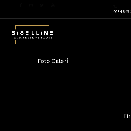
0534 843 
Foto Galeri̇
Fi