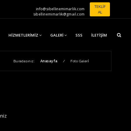
TEKLİF
info@sibellinemimarlik.com
AL
sibellinemimarlik@gmail.com
HIZMETLERIMIZ
GALERI
SSS
İLETIŞIM
Buradasınız:
Anasayfa
/
Foto Galeri̇
niz