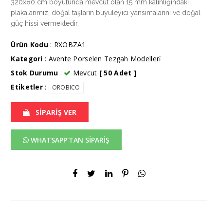
320x80 cm boyutunda mevcut olan 15 mm kalınlığındaki
plakalarımız, doğal taşların büyüleyici yansımalarını ve doğal
güç hissi vermektedir.
Ürün Kodu
: RXOBZA1
Kategori
:
Avente Porselen Tezgah Modelleri̇
Stok Durumu
:
Mevcut
[ 50 Adet ]
Etiketler
:
OROBICO
SİPARİŞ VER
WHATSAPP'TAN SİPARİŞ