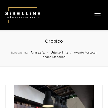
Orobi̇co
Buradasınız:
Anasayfa
/
Ürünleri̇mi̇z
/
Avente Porselen
Tezgah Modelleri̇