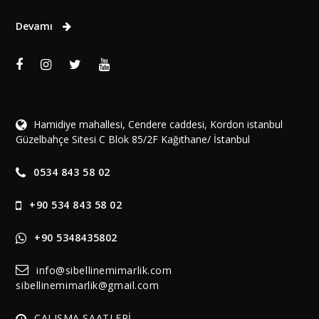
Devamı
Hamidiye mahallesi, Cendere caddesi, Kordon istanbul
Güzelbahçe Sitesi C Blok 85/2F Kağıthane/ İstanbul
0534 843 58 02
+90 534 843 58 02
+90 5348435802
info@sibellinemimarlik.com
sibellinemimarlik@gmail.com
ÇALIŞMA SAATLERİ