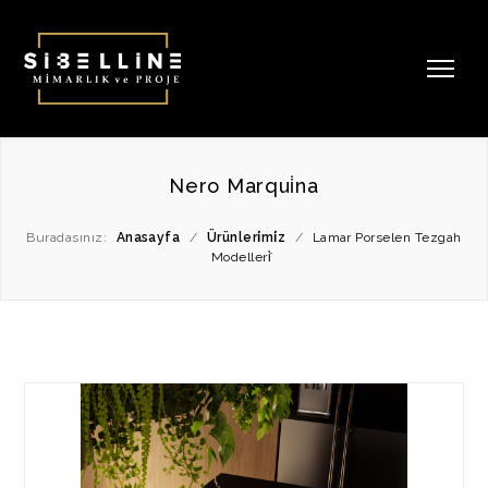
Nero Marqui̇na
Buradasınız:
Anasayfa
/
Ürünleri̇mi̇z
/
Lamar Porselen Tezgah
Modelleri̇̇