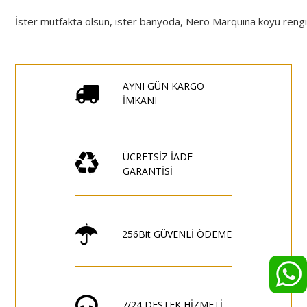
İster
mutfakta
olsun,
ister
banyoda,
Nero
Marquina
koyu
reng
AYNI GÜN KARGO
İMKANI
ÜCRETSİZ İADE
GARANTİSİ
256Bit GÜVENLİ ÖDEME
7/24 DESTEK HİZMETİ