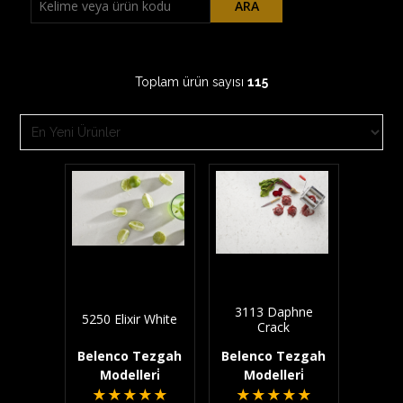
ARA
Toplam ürün sayısı
115
3113 Daphne
5250 Elixir White
Crack
Belenco Tezgah
Belenco Tezgah
Modelleri̇
Modelleri̇
★
★
★
★
★
★
★
★
★
★