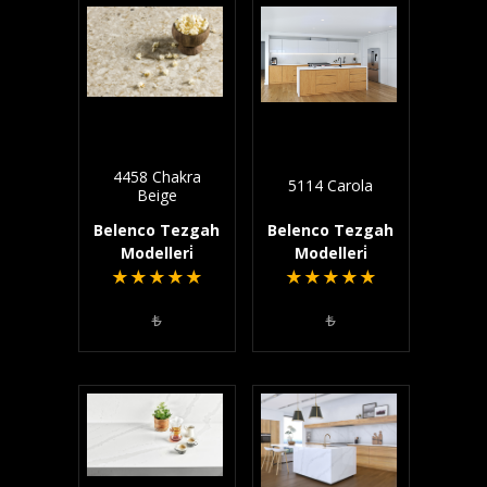
4458 Chakra
5114 Carola
Beige
Belenco Tezgah
Belenco Tezgah
Modelleri̇
Modelleri̇
★
★
★
★
★
★
★
★
★
★
₺
₺