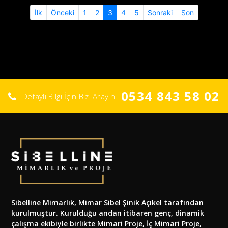
(current)
İlk
Önceki
1
2
3
4
5
Sonraki
Son
0534 843 58 02
Detaylı Bilgi İçin Bizi Arayın
Sibelline Mimarlık, Mimar Sibel Şinik Açıkel tarafından
kurulmuştur. Kurulduğu andan itibaren genç, dinamik
çalışma ekibiyle birlikte Mimari Proje, İç Mimari Proje,