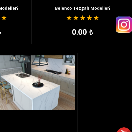
odelleri̇
Belenco Tezgah Modelleri̇
★
★
★
★
★
★
★
₺
0.00
₺