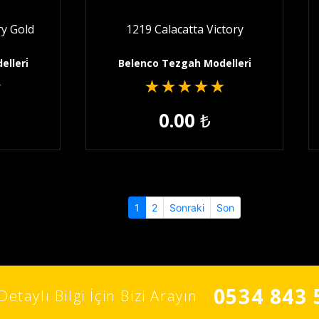
ry Gold
1219 Calacatta Victory
lleri̇
Belenco Tezgah Modelleri̇
★
★
★
★
★
★
0.00
₺
(current)
1
2
Sonraki
Son
0534 843 
Detaylı Bilgi İçin Bizi Arayın