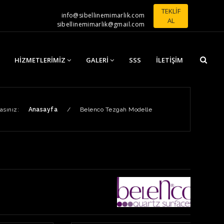
TEKLİF
info@sibellinemimarlik.com
AL
sibellinemimarlik@gmail.com
HIZMETLERIMIZ
GALERI
SSS
İLETIŞIM
asınız:
Anasayfa
/
Belenco Tezgah Modelle