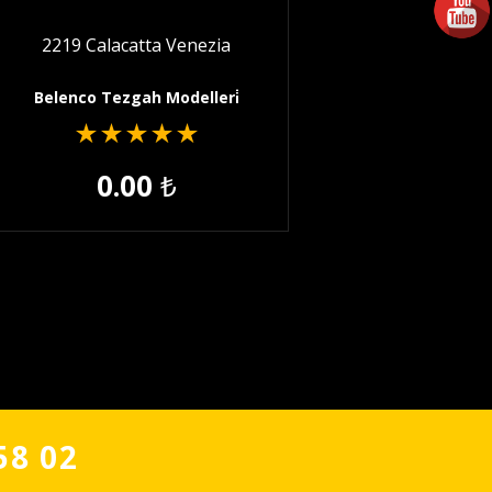
2219 Calacatta Venezia
Belenco Tezgah Modelleri̇
★
★
★
★
★
0.00
₺
58 02