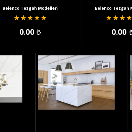
Belenco Tezgah Modelleri̇
Belenco Tezgah M
★
★
★
★
★
★
★
★
0.00
₺
0.00