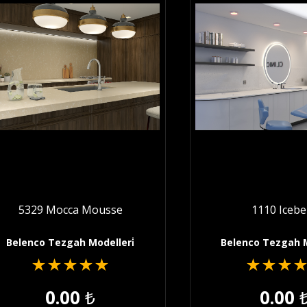
5329 Mocca Mousse
1110 Iceb
Belenco Tezgah Modelleri̇
Belenco Tezgah M
★
★
★
★
★
★
★
★
0.00
₺
0.00