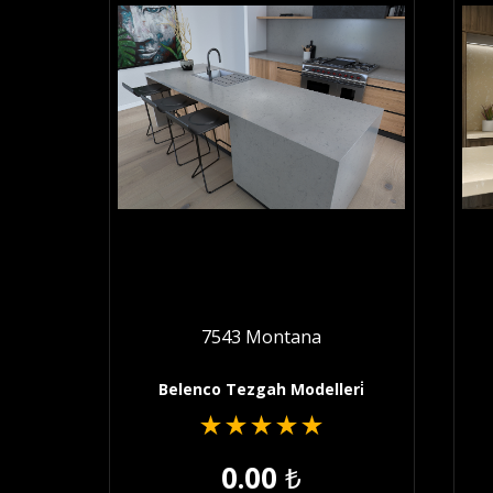
7543 Montana
Belenco Tezgah Modelleri̇
★
★
★
★
★
0.00
₺