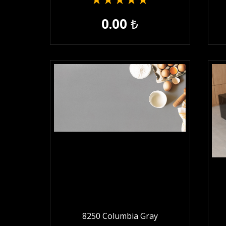
★
★
★
★
★
0.00
₺
8250 Columbia Gray