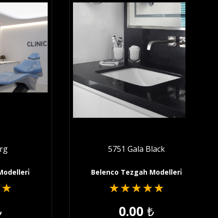
erg
5751 Gala Black
odelleri̇
Belenco Tezgah Modelleri̇
★
★
★
★
★
★
★
₺
0.00
₺