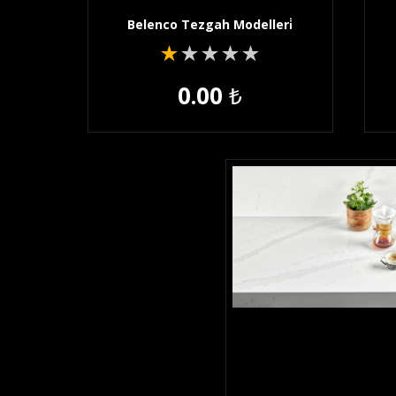
Belenco Tezgah Modelleri̇
★
★
★
★
★
0.00
₺