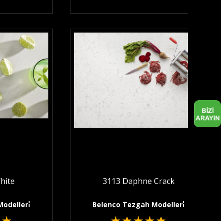
White
3113 Daphne Crack
odelleri̇
Belenco Tezgah Modelleri̇