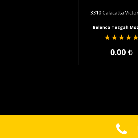
3310 Calacatta Victo
Belenco Tezgah Mode
★
★
★
★
0.00
₺