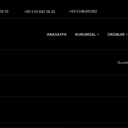
58 02
+90 5348435802
+90 534 843 58 02
ANASAYFA
KURUMSAL
ÜRÜNLER
Burad
e