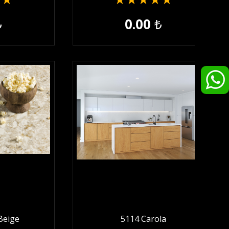
★
★
★
★
★
★
★
₺
0.00
₺
Beige
5114 Carola