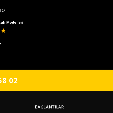
TO
ah Modelleri
★
★
₺
58 02
BAĞLANTILAR