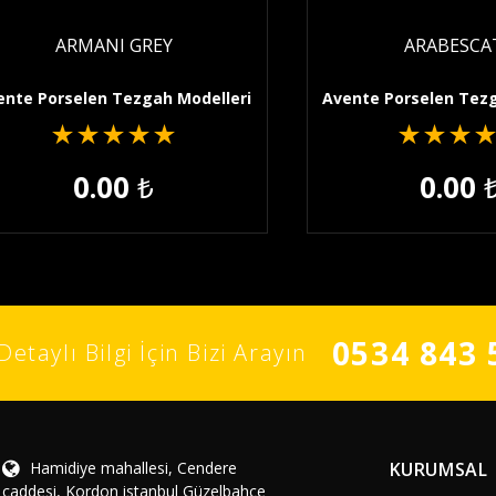
ARMANI GREY
ARABESCA
ente Porselen Tezgah Modelleri
Avente Porselen Tezg
★
★
★
★
★
★
★
★
0.00
₺
0.00
0534 843 
Detaylı Bilgi İçin Bizi Arayın
Hamidiye mahallesi, Cendere
KURUMSAL
caddesi, Kordon istanbul Güzelbahçe