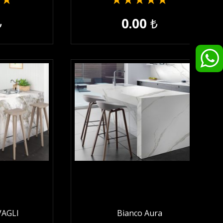
★
★
★
★
★
★
★
₺
0.00
₺
VAGLI
Bianco Aura