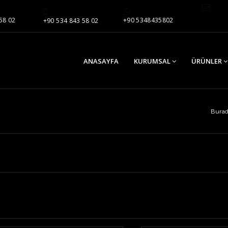
58 02
+90 5348435802
+90 534 843 58 02
ANASAYFA
KURUMSAL
ÜRÜNLER
Burad