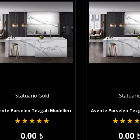
Statuario Gold
Statuari
ente Porselen Tezgah Modelleri
Avente Porselen Tezg
★
★
★
★
★
★
★
★
0.00
₺
0.00