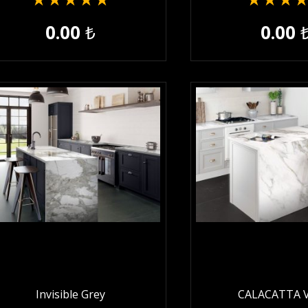
★
★
★
★
★
★
★
★
0.00
₺
0.00
Invisible Grey
CALACATTA 