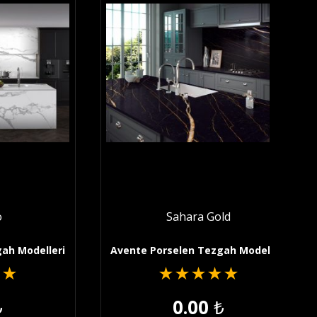
o
Sahara Gold
ah Modelleri
Avente Porselen Tezgah Modelleri
★
★
★
★
★
★
★
₺
0.00
₺