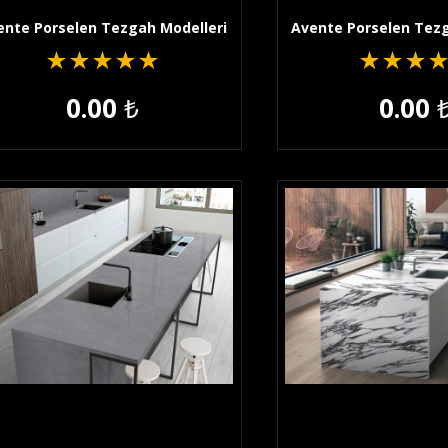
ente Porselen Tezgah Modelleri
Avente Porselen Tezg
★
★
★
★
★
★
★
★
0.00
₺
0.00