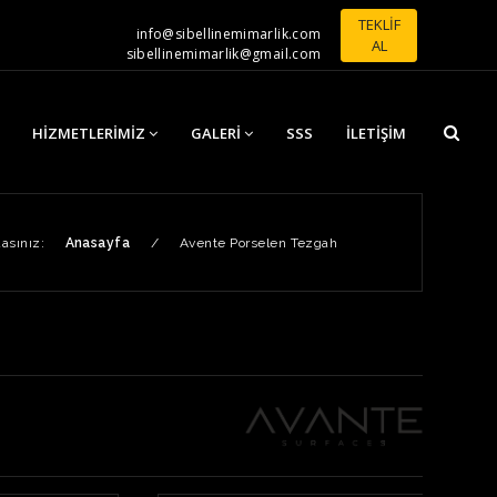
TEKLİF
info@sibellinemimarlik.com
AL
sibellinemimarlik@gmail.com
HIZMETLERIMIZ
GALERI
SSS
İLETIŞIM
asınız:
Anasayfa
/
Avente Porselen Tezgah