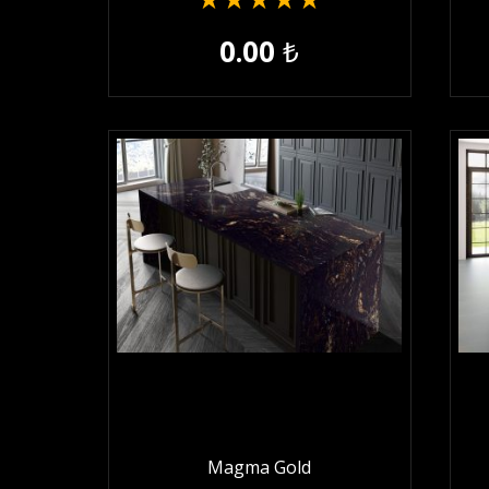
★
★
★
★
★
0.00
₺
Magma Gold